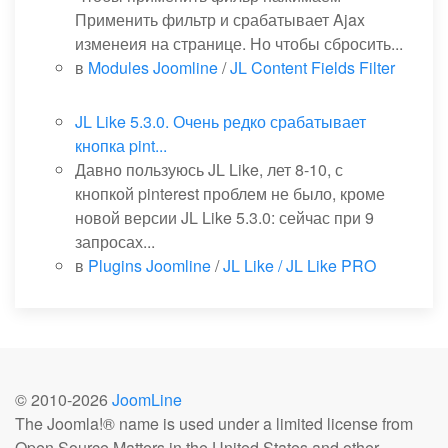
Применить фильтр и срабатывает Ajax
изменеия на странице. Но чтобы сбросить...
в
Modules Joomline
/
JL Content Fields Filter
JL Like 5.3.0. Очень редко срабатывает
кнопка pint...
Давно пользуюсь JL Like, лет 8-10, с
кнопкой pinterest проблем не было, кроме
новой версии JL Like 5.3.0: сейчас при 9
запросах...
в
Plugins Joomline
/
JL Like / JL Like PRO
© 2010-
2026
JoomLine
The Joomla!® name is used under a limited license from
Open Source Matters in the United States and other