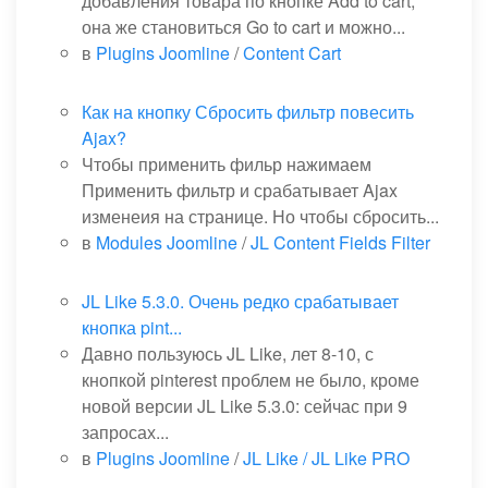
добавления товара по кнопке Add to cart,
она же становиться Go to cart и можно...
в
Plugins Joomline
/
Content Cart
Как на кнопку Сбросить фильтр повесить
Ajax?
Чтобы применить фильр нажимаем
Применить фильтр и срабатывает Ajax
изменеия на странице. Но чтобы сбросить...
в
Modules Joomline
/
JL Content Fields Filter
JL Like 5.3.0. Очень редко срабатывает
кнопка pint...
Давно пользуюсь JL Like, лет 8-10, с
кнопкой pinterest проблем не было, кроме
новой версии JL Like 5.3.0: сейчас при 9
запросах...
в
Plugins Joomline
/
JL Like / JL Like PRO