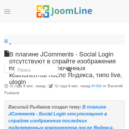
В плагине JComments - Social Login
отсутствуют в спрайте изображения
последних подключенных
1
компонентов после Яндекса, типо live,
ulogin
12 года 8 мес. назад
-
12 года 8 мес. назад
#1093
от
Василий
Рыбаков
Василий Рыбаков
создал тему:
В плагине
JComments - Social Login отсутствуют в
спрайте изображения последних
подключенных компонентов после Яндекса,