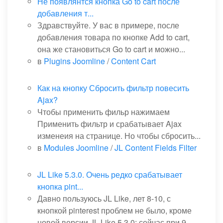
Не появлянтся кнопка Go to cart после
добавления т...
Здравствуйте. У вас в примере, после
добавления товара по кнопке Add to cart,
она же становиться Go to cart и можно...
в
Plugins Joomline
/
Content Cart
Как на кнопку Сбросить фильтр повесить
Ajax?
Чтобы применить фильр нажимаем
Применить фильтр и срабатывает Ajax
изменеия на странице. Но чтобы сбросить...
в
Modules Joomline
/
JL Content Fields Filter
JL Like 5.3.0. Очень редко срабатывает
кнопка pint...
Давно пользуюсь JL Like, лет 8-10, с
кнопкой pinterest проблем не было, кроме
новой версии JL Like 5.3.0: сейчас при 9