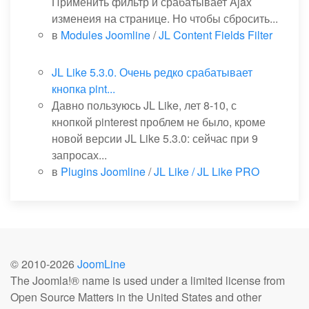
Применить фильтр и срабатывает Ajax
изменеия на странице. Но чтобы сбросить...
в
Modules Joomline
/
JL Content Fields Filter
JL Like 5.3.0. Очень редко срабатывает
кнопка pint...
Давно пользуюсь JL Like, лет 8-10, с
кнопкой pinterest проблем не было, кроме
новой версии JL Like 5.3.0: сейчас при 9
запросах...
в
Plugins Joomline
/
JL Like / JL Like PRO
© 2010-
2026
JoomLine
The Joomla!® name is used under a limited license from
Open Source Matters in the United States and other