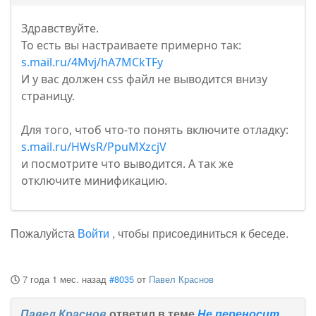
Здравствуйте.
То есть вы настраиваете примерно так:
s.mail.ru/4Mvj/hA7MCkTFy
И у вас должен css файл не выводится внизу
страницу.
Для того, чтоб что-то понять включите отладку:
s.mail.ru/HWsR/PpuMXzcjV
и посмотрите что выводится. А так же
отключите минификацию.
Пожалуйста
Войти
, чтобы присоединиться к беседе.
7 года 1 мес. назад
#8035
от
Павел Краснов
Павел Краснов
ответил в теме
Не переносит