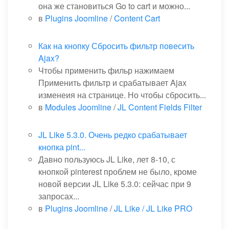
она же становиться Go to cart и можно...
в
Plugins Joomline
/
Content Cart
Как на кнопку Сбросить фильтр повесить
Ajax?
Чтобы применить фильр нажимаем
Применить фильтр и срабатывает Ajax
изменеия на странице. Но чтобы сбросить...
в
Modules Joomline
/
JL Content Fields Filter
JL Like 5.3.0. Очень редко срабатывает
кнопка pint...
Давно пользуюсь JL Like, лет 8-10, с
кнопкой pinterest проблем не было, кроме
новой версии JL Like 5.3.0: сейчас при 9
запросах...
в
Plugins Joomline
/
JL Like / JL Like PRO