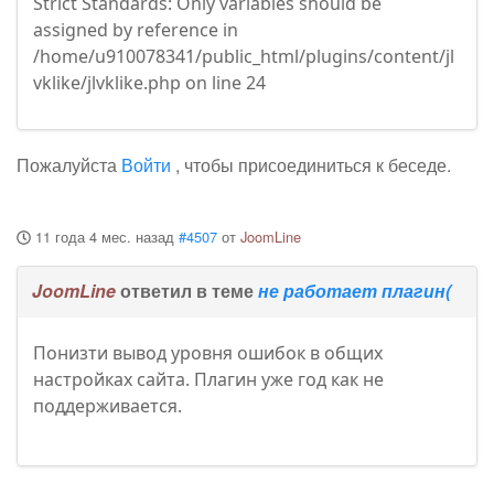
Strict Standards: Only variables should be
assigned by reference in
/home/u910078341/public_html/plugins/content/jl
vklike/jlvklike.php on line 24
Пожалуйста
Войти
, чтобы присоединиться к беседе.
11 года 4 мес. назад
#4507
от
JoomLine
JoomLine
ответил в теме
не работает плагин(
Понизти вывод уровня ошибок в общих
настройках сайта. Плагин уже год как не
поддерживается.