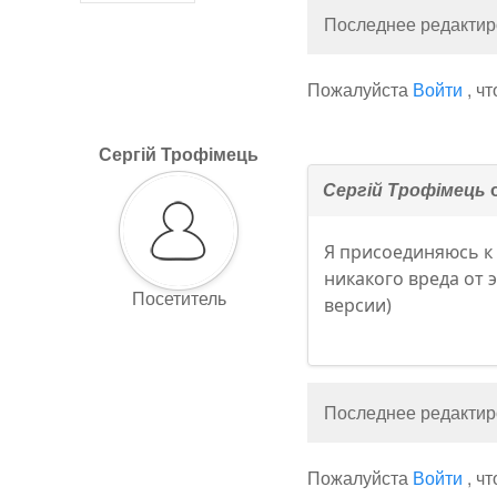
Последнее редактиро
Пожалуйста
Войти
, ч
Сергій Трофімець
Сергій Трофімець
о
Я присоединяюсь к 
никакого вреда от э
Посетитель
версии)
Последнее редактиро
Пожалуйста
Войти
, ч