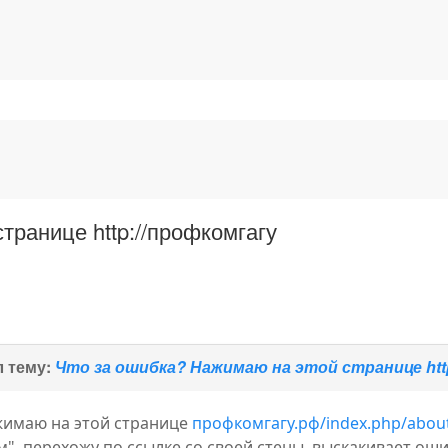
транице http://профкомгагу
 тему:
Что за ошибка? Нажимаю на этой странице htt
жимаю на этой странице
профкомгагу.рф/index.php/about
м", перехожу по ссылке со своей стены, выскакивает ошиб