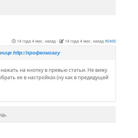
14 года 4 мес. назад
-
14 года 4 мес. назад
#2465
ице http://профкомгагу
нажать на кнопку в превью статьи. Не вижу
 убрать ее в настройках (ну как в предидущей
ець
.