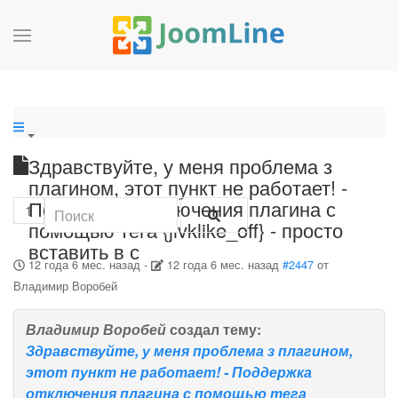
Здравствуйте, у меня проблема з
плагином, этот пункт не работает! -
Поддержка отключения плагина с
1
помощью тега {jlvklike_off} - просто
вставить в с
12 года 6 мес. назад
-
12 года 6 мес. назад
#2447
от
Владимир Воробей
Владимир Воробей
создал тему:
Здравствуйте, у меня проблема з плагином,
этот пункт не работает! - Поддержка
отключения плагина с помощью тега