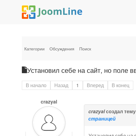
Категории
Обсуждения
Поиск
Установил себе на сайт, но поле 
В начало
Назад
1
Вперед
В конец
crazyal
crazyal
создал тему
страницей
Установил себе на 