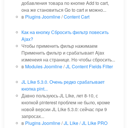
добавления товара по кнопке Add to cart,
она же становиться Go to cart и можно...
в
Plugins Joomline
/
Content Cart
Как на кнопку Сбросить фильтр повесить
Ajax?
Чтобы применить фильр нажимаем
Применить фильтр и срабатывает Ajax
изменеия на странице. Но чтобы сбросить...
в
Modules Joomline
/
JL Content Fields Filter
JL Like 5.3.0. Очень редко срабатывает
кнопка pint...
Давно пользуюсь JL Like, лет 8-10, с
кнопкой pinterest проблем не было, кроме
новой версии JL Like 5.3.0: сейчас при 9
запросах...
в
Plugins Joomline
/
JL Like / JL Like PRO