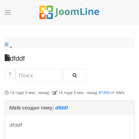
dfddf
1
14 года 3 мес. назад
-
14 года 3 мес. назад
#1359
от
fdsfs
fdsfs
создал тему:
dfddf
dfddf