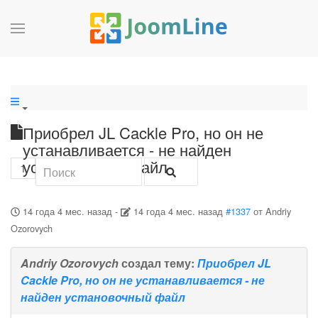
Приобрел JL Cackle Pro, но он не
устанавливается - не найден
установочный файл
1
14 года 4 мес. назад
-
14 года 4 мес. назад
#1337
от
Andriy
Ozorovych
Andriy Ozorovych
создал тему:
Приобрел JL
Cackle Pro, но он не устанавливается - не
найден установочный файл