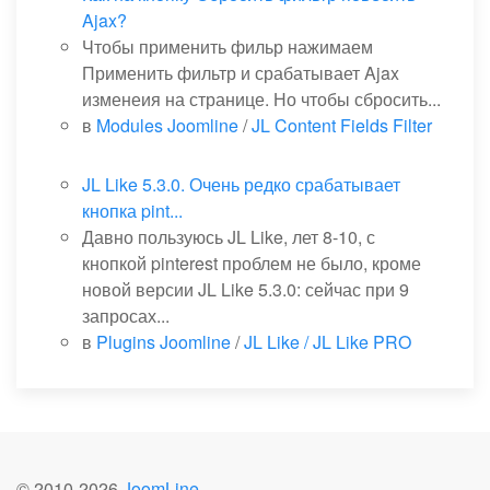
Ajax?
Чтобы применить фильр нажимаем
Применить фильтр и срабатывает Ajax
изменеия на странице. Но чтобы сбросить...
в
Modules Joomline
/
JL Content Fields Filter
JL Like 5.3.0. Очень редко срабатывает
кнопка pint...
Давно пользуюсь JL Like, лет 8-10, с
кнопкой pinterest проблем не было, кроме
новой версии JL Like 5.3.0: сейчас при 9
запросах...
в
Plugins Joomline
/
JL Like / JL Like PRO
© 2010-
2026
JoomLine