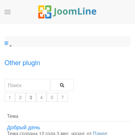
Other plugin
1
2
3
4
5
7
Тема
Добрый день
Тема создана 12 года 3 мес. назад, от
Павел