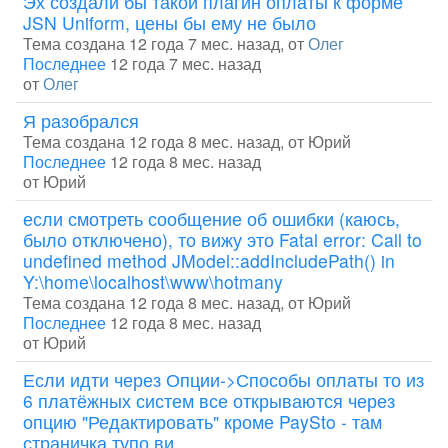
Эх создали бы такой плагин оплаты к форме
JSN Uniform, цены бы ему не было
Тема создана 12 года 7 мес. назад, от
Олег
Последнее
12 года 7 мес. назад
от
Олег
Я разобрался
Тема создана 12 года 8 мес. назад, от
Юрий
Последнее
12 года 8 мес. назад
от
Юрий
если смотреть сообщение об ошибки (каюсь,
было отключено), то вижу это Fatal error: Call to
undefined method JModel::addIncludePath() in
Y:\home\localhost\www\hotmany
Тема создана 12 года 8 мес. назад, от
Юрий
Последнее
12 года 8 мес. назад
от
Юрий
Если идти через Опции->Способы оплаты то из
6 платёжных систем все открываются через
опцию "Редактировать" кроме PaySto - там
страничка тупо ви