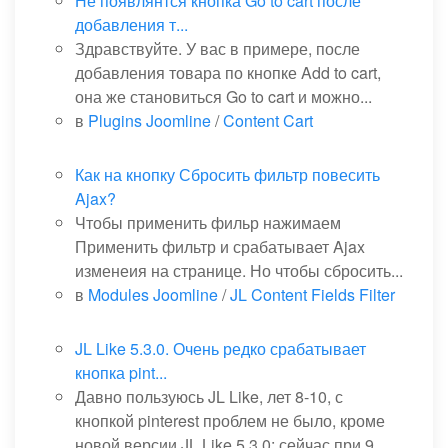
Не появлянтся кнопка Go to cart после
добавления т...
Здравствуйте. У вас в примере, после
добавления товара по кнопке Add to cart,
она же становиться Go to cart и можно...
в
Plugins Joomline
/
Content Cart
Как на кнопку Сбросить фильтр повесить
Ajax?
Чтобы применить фильр нажимаем
Применить фильтр и срабатывает Ajax
изменеия на странице. Но чтобы сбросить...
в
Modules Joomline
/
JL Content Fields Filter
JL Like 5.3.0. Очень редко срабатывает
кнопка pint...
Давно пользуюсь JL Like, лет 8-10, с
кнопкой pinterest проблем не было, кроме
новой версии JL Like 5.3.0: сейчас при 9