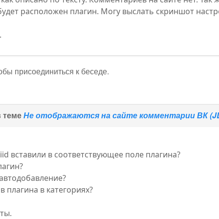
будет расположен плагин. Могу выслать скриншот настро
.
тобы присоединиться к беседе.
в теме
Не отображаются на сайте комментарии ВК (J
iid вставили в соответствующее поле плагина?
лагин?
 автодобавление?
в плагина в категориях?
ты.