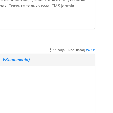
ек. Скажите только куда. CMS Joomla
11 года 5 мес. назад
#4392
L VKcomments)