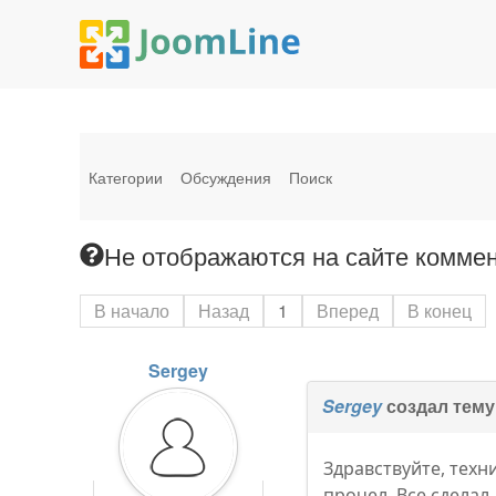
Категории
Обсуждения
Поиск
Не отображаются на сайте коммен
В начало
Назад
1
Вперед
В конец
Sergey
Sergey
создал тему
Здравствуйте, техн
прочел. Все сделал