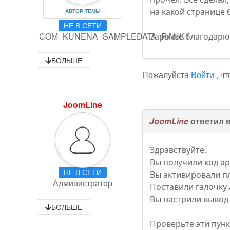
на какой странице 
АВТОР ТЕМЫ
НЕ В СЕТИ
COM_KUNENA_SAMPLEDATA_RANK1
Заранее благодарю
БОЛЬШЕ
Пожалуйста
Войти
, ч
JoomLine
JoomLine
ответил 
Здравствуйте.
Вы получили код ap
НЕ В СЕТИ
Вы активировали п
Администратор
Поставили галочку
Вы настрили вывод 
БОЛЬШЕ
Проверьте эти пунк