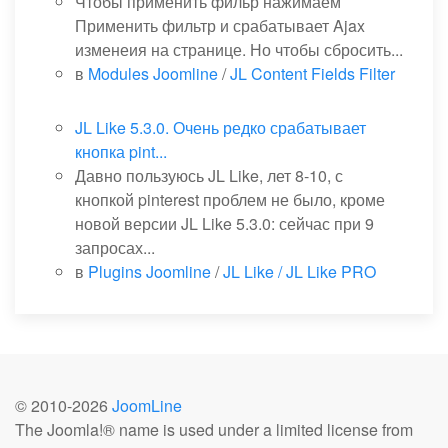
Чтобы применить фильр нажимаем
Применить фильтр и срабатывает Ajax
изменеия на странице. Но чтобы сбросить...
в
Modules Joomline
/
JL Content Fields Filter
JL Like 5.3.0. Очень редко срабатывает
кнопка pint...
Давно пользуюсь JL Like, лет 8-10, с
кнопкой pinterest проблем не было, кроме
новой версии JL Like 5.3.0: сейчас при 9
запросах...
в
Plugins Joomline
/
JL Like / JL Like PRO
© 2010-
2026
JoomLine
The Joomla!® name is used under a limited license from