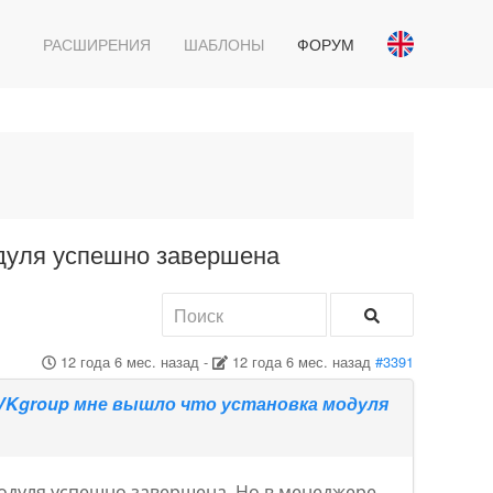
РАСШИРЕНИЯ
ШАБЛОНЫ
ФОРУМ
одуля успешно завершена
12 года 6 мес. назад
-
12 года 6 мес. назад
#3391
L VKgroup мне вышло что установка модуля
 модуля успешно завершена. Но в менеджере