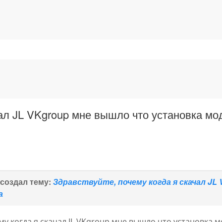
чал JL VKgroup мне вышло что установка м
создал тему:
Здравствуйте, почему когда я скачал J
а
му когда я скачал JL VKgroup мне вышло что установка