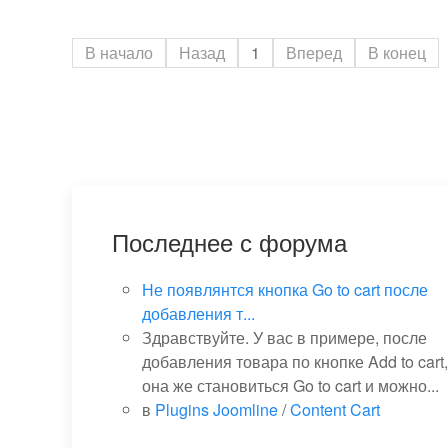
В начало
Назад
1
Вперед
В конец
Последнее с форума
Не появлянтся кнопка Go to cart после
добавления т...
Здравствуйте. У вас в примере, после
добавления товара по кнопке Add to cart,
она же становиться Go to cart и можно...
в
Plugins Joomline
/
Content Cart