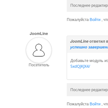
Последнее редактиро
Пожалуйста
Войти
, ч
JoomLine
JoomLine
ответил 
успешно завершен
Добавьте модуль и
Посетитель
5xdQJKJX4/
Последнее редактиро
Пожалуйста
Войти
, ч