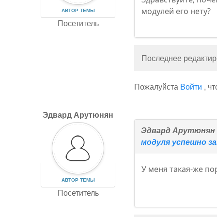
модулей его нету?
АВТОР ТЕМЫ
Посетитель
Последнее редактиро
Пожалуйста
Войти
, ч
Эдвард Арутюнян
Эдвард Арутюнян
модуля успешно з
У меня такая-же по
АВТОР ТЕМЫ
Посетитель