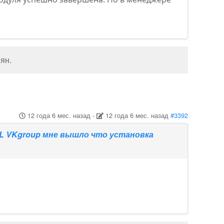
нян
.
12 года 6 мес. назад
-
12 года 6 мес. назад
#3392
 JL VKgroup мне вышло что установка