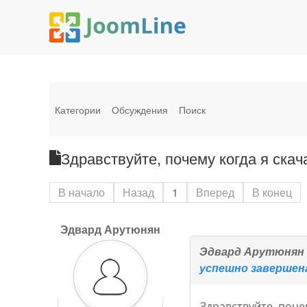
Категории
Обсуждения
Поиск
Здравствуйте, почему когда я ска
В начало
Назад
1
Вперед
В конец
Эдвард Арутюнян
Эдвард Арутюнян
успешно завершен
Здравствуйте, поче