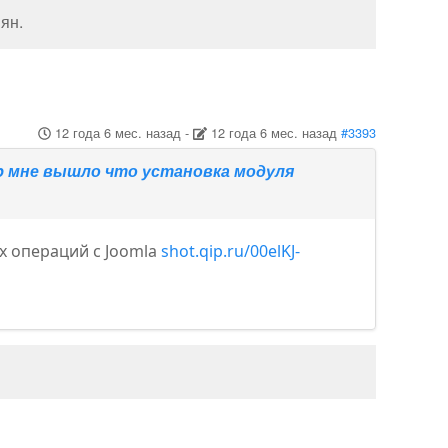
нян
.
12 года 6 мес. назад
-
12 года 6 мес. назад
#3393
up мне вышло что установка модуля
х операций с Joomla
shot.qip.ru/00elKJ-