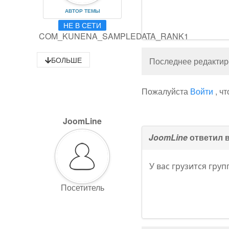
АВТОР ТЕМЫ
НЕ В СЕТИ
COM_KUNENA_SAMPLEDATA_RANK1
БОЛЬШЕ
Последнее редактиро
Пожалуйста
Войти
, ч
JoomLine
JoomLine
ответил 
У вас грузится груп
Посетитель