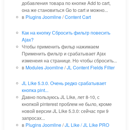
добавления товара по кнопке Add to cart,
она же становиться Go to cart и можно...
в
Plugins Joomline
/
Content Cart
Как на кнопку Сбросить фильтр повесить
Ajax?
Чтобы применить фильр нажимаем
Применить фильтр и срабатывает Ajax
изменеия на странице. Но чтобы сбросить...
в
Modules Joomline
/
JL Content Fields Filter
JL Like 5.3.0. Очень редко срабатывает
кнопка pint...
Давно пользуюсь JL Like, лет 8-10, с
кнопкой pinterest проблем не было, кроме
новой версии JL Like 5.3.0: сейчас при 9
запросах...
в
Plugins Joomline
/
JL Like / JL Like PRO