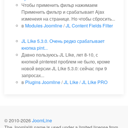
Чтобы применить фильр нажимаем
Применить фильтр и срабатывает Ajax
изменеия на странице. Но чтобы сбросить...
в
Modules Joomline
/
JL Content Fields Filter
JL Like 5.3.0. Очень редко срабатывает
кнопка pint...
Давно пользуюсь JL Like, лет 8-10, с
кнопкой pinterest проблем не было, кроме
новой версии JL Like 5.3.0: сейчас при 9
запросах...
в
Plugins Joomline
/
JL Like / JL Like PRO
© 2010-
2026
JoomLine
The Joomla!® name is used under a limited license from