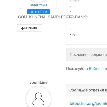
... -
АВТОР ТЕМЫ
-
НЕ В СЕТИ
COM_KUNENA_SAMPLEDATA_RANK1
- %
... -
БОЛЬШЕ
-
- %
Последнее редактиро
Пожалуйста
Войти
, ч
JoomLine
JoomLine
ответил 
bitbucket.org/joomli