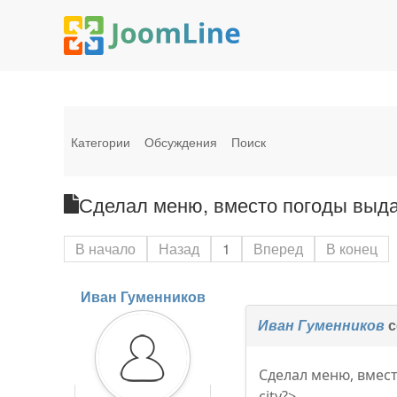
Категории
Обсуждения
Поиск
Сделал меню, вместо погоды выдае
В начало
Назад
1
Вперед
В конец
Иван Гуменников
Иван Гуменников
с
Сделал меню, вмест
city?>