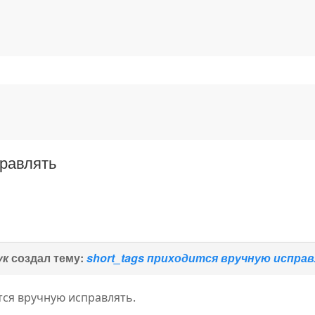
правлять
ук
создал тему:
short_tags приходится вручную испра
тся вручную исправлять.