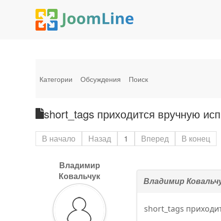
Категории
Обсуждения
Поиск
short_tags приходится вручную ис
В начало
Назад
1
Вперед
В конец
Владимир
Ковальчук
Владимир Ковальч
short_tags приходи