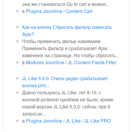
она же становиться Go to cart и можно...
в
Plugins Joomline
/
Content Cart
Как на кнопку Сбросить фильтр повесить
Ajax?
Чтобы применить фильр нажимаем
Применить фильтр и срабатывает Ajax
изменеия на странице. Но чтобы сбросить...
в
Modules Joomline
/
JL Content Fields Filter
JL Like 5.3.0. Очень редко срабатывает
кнопка pint...
Давно пользуюсь JL Like, лет 8-10, с
кнопкой pinterest проблем не было, кроме
новой версии JL Like 5.3.0: сейчас при 9
запросах...
в
Plugins Joomline
/
JL Like / JL Like PRO