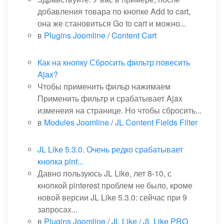
добавления товара по кнопке Add to cart,
она же становиться Go to cart и можно...
в
Plugins Joomline
/
Content Cart
Как на кнопку Сбросить фильтр повесить
Ajax?
Чтобы применить фильр нажимаем
Применить фильтр и срабатывает Ajax
изменеия на странице. Но чтобы сбросить...
в
Modules Joomline
/
JL Content Fields Filter
JL Like 5.3.0. Очень редко срабатывает
кнопка pint...
Давно пользуюсь JL Like, лет 8-10, с
кнопкой pinterest проблем не было, кроме
новой версии JL Like 5.3.0: сейчас при 9
запросах...
в
Plugins Joomline
/
JL Like / JL Like PRO