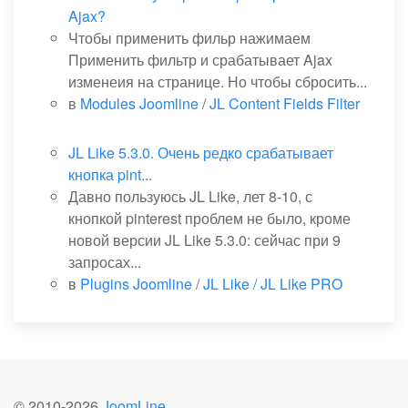
Ajax?
Чтобы применить фильр нажимаем
Применить фильтр и срабатывает Ajax
изменеия на странице. Но чтобы сбросить...
в
Modules Joomline
/
JL Content Fields Filter
JL Like 5.3.0. Очень редко срабатывает
кнопка pint...
Давно пользуюсь JL Like, лет 8-10, с
кнопкой pinterest проблем не было, кроме
новой версии JL Like 5.3.0: сейчас при 9
запросах...
в
Plugins Joomline
/
JL Like / JL Like PRO
© 2010-
2026
JoomLine