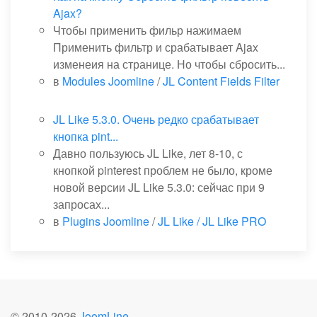
Ajax?
Чтобы применить фильр нажимаем
Применить фильтр и срабатывает Ajax
изменеия на странице. Но чтобы сбросить...
в
Modules Joomline
/
JL Content Fields Filter
JL Like 5.3.0. Очень редко срабатывает
кнопка pint...
Давно пользуюсь JL Like, лет 8-10, с
кнопкой pinterest проблем не было, кроме
новой версии JL Like 5.3.0: сейчас при 9
запросах...
в
Plugins Joomline
/
JL Like / JL Like PRO
© 2010-
2026
JoomLine