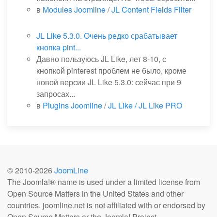
в
Modules Joomline
/
JL Content Fields Filter
JL Like 5.3.0. Очень редко срабатывает
кнопка pint...
Давно пользуюсь JL Like, лет 8-10, с
кнопкой pinterest проблем не было, кроме
новой версии JL Like 5.3.0: сейчас при 9
запросах...
в
Plugins Joomline
/
JL Like / JL Like PRO
© 2010-
2026
JoomLine
The Joomla!® name is used under a limited license from
Open Source Matters in the United States and other
countries. joomline.net is not affiliated with or endorsed by
Open Source Matters or the Joomla! Project.