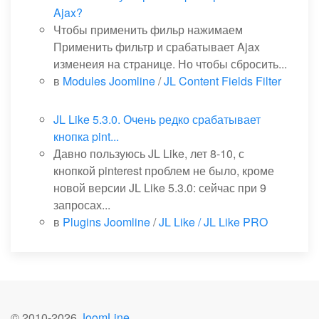
Ajax?
Чтобы применить фильр нажимаем
Применить фильтр и срабатывает Ajax
изменеия на странице. Но чтобы сбросить...
в
Modules Joomline
/
JL Content Fields Filter
JL Like 5.3.0. Очень редко срабатывает
кнопка pint...
Давно пользуюсь JL Like, лет 8-10, с
кнопкой pinterest проблем не было, кроме
новой версии JL Like 5.3.0: сейчас при 9
запросах...
в
Plugins Joomline
/
JL Like / JL Like PRO
© 2010-
2026
JoomLine