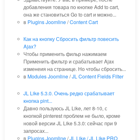
добавления товара по кнопке Add to cart,
она же становиться Go to cart и можно...
в
Plugins Joomline
/
Content Cart
Как на кнопку Сбросить фильтр повесить
Ajax?
Чтобы применить фильр нажимаем
Применить фильтр и срабатывает Ajax
изменеия на странице. Но чтобы сбросить...
в
Modules Joomline
/
JL Content Fields Filter
JL Like 5.3.0. Очень редко срабатывает
кнопка pint...
Давно пользуюсь JL Like, лет 8-10, с
кнопкой pinterest проблем не было, кроме
новой версии JL Like 5.3.0: сейчас при 9
запросах...
в
Plugins Joomline
/
JL Like / JL Like PRO