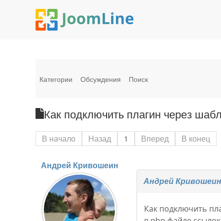
Категории
Обсуждения
Поиск
Как подключить плагин через шабло
В начало
Назад
1
Вперед
В конец
Андрей Кривошеин
Андрей Кривошеи
Как подключить пл
в php файле ссылок