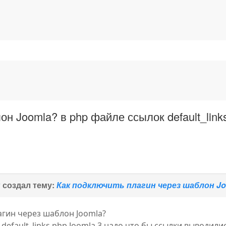
н Joomla? в php файле ссылок default_link
н
создал тему:
Как подключить плагин через шаблон Joo
агин через шаблон Joomla?
 default_links.php Joomla 3 надо что бы ссылки выводили