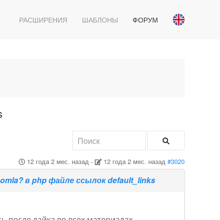
РАСШИРЕНИЯ
ШАБЛОНЫ
ФОРУМ
s
12 года 2 мес. назад
-
12 года 2 мес. назад
#3020
mla? в php файле ссылок default_links
сь после лайка во всех материалах