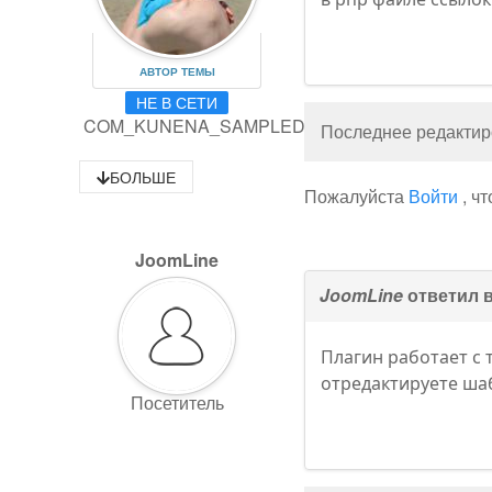
АВТОР ТЕМЫ
НЕ В СЕТИ
COM_KUNENA_SAMPLEDATA_RANK1
Последнее редактиро
БОЛЬШЕ
Пожалуйста
Войти
, ч
JoomLine
JoomLine
ответил 
Плагин работает с 
отредактируете шаб
Посетитель