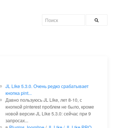
JL Like 5.3.0. Очень редко срабатывает
кнопка pint...
Давно пользуюсь JL Like, лет 8-10, с
кнопкой pinterest проблем не было, кроме
новой версии JL Like 5.3.0: сейчас при 9
запросах...
в
Plugins Joomline
/
JL Like / JL Like PRO