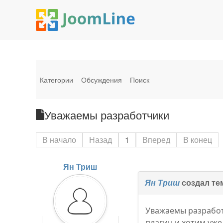
Категории
Обсуждения
Поиск
Уважаемы разработчики
В начало
Назад
1
Вперед
В конец
Ян Триш
Ян Триш
создал те
Уважаемы разработч
плагин и хотим уже