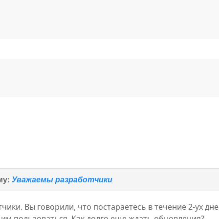
му:
Уважаемы разработчики
ики. Вы говорили, что постараетесь в течение 2-ух дне
 им пользоваться. Как долго еще ждать обновления?