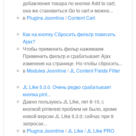
добавления товара по кнопке Add to cart,
она же становиться Go to cart и можно...
в
Plugins Joomline
/
Content Cart
Как на кнопку Сбросить фильтр повесить
Ajax?
Чтобы применить фильр нажимаем
Применить фильтр и срабатывает Ajax
изменеия на странице. Но чтобы сбросить...
в
Modules Joomline
/
JL Content Fields Filter
JL Like 5.3.0. Очень редко срабатывает
кнопка pint...
Давно пользуюсь JL Like, лет 8-10, с
кнопкой pinterest проблем не было, кроме
новой версии JL Like 5.3.0: сейчас при 9
запросах...
в
Plugins Joomline
/
JL Like / JL Like PRO