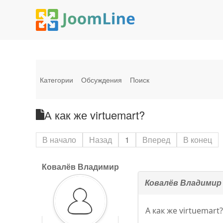
Категории
Обсуждения
Поиск
А как же virtuemart?
В начало
Назад
1
Вперед
В конец
Ковалёв Владимир
Ковалёв Владимир
А как же virtuemart