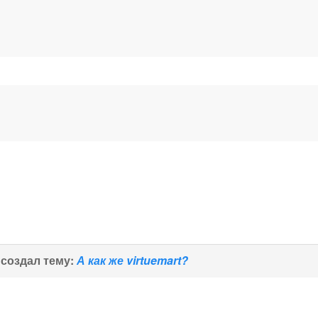
создал тему:
А как же virtuemart?
?