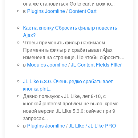
она же становиться Go to cart и можно...
в
Plugins Joomline
/
Content Cart
Как на кнопку Сбросить фильтр повесить
Ajax?
Чтобы применить фильр нажимаем
Применить фильтр и срабатывает Ajax
изменеия на странице. Но чтобы сбросить...
в
Modules Joomline
/
JL Content Fields Filter
JL Like 5.3.0. Очень редко срабатывает
кнопка pint...
Давно пользуюсь JL Like, лет 8-10, с
кнопкой pinterest проблем не было, кроме
новой версии JL Like 5.3.0: сейчас при 9
запросах...
в
Plugins Joomline
/
JL Like / JL Like PRO