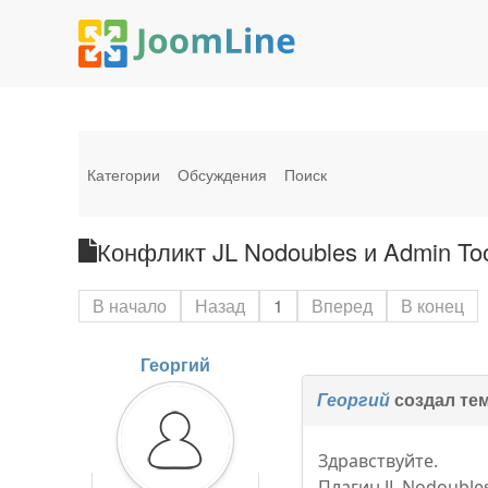
Категории
Обсуждения
Поиск
Конфликт JL Nodoubles и Admin Too
В начало
Назад
1
Вперед
В конец
Георгий
Георгий
создал те
Здравствуйте.
Плагин JL Nodoubles