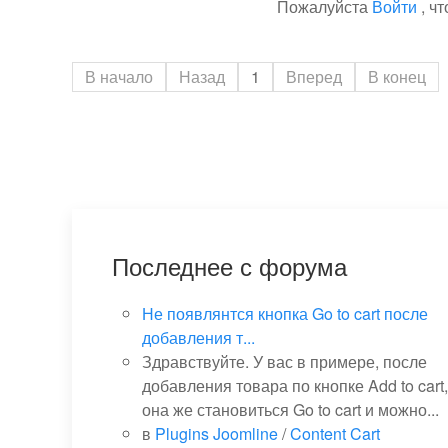
Пожалуйста
Войти
, ч
В начало
Назад
1
Вперед
В конец
Последнее с форума
Не появлянтся кнопка Go to cart после
добавления т...
Здравствуйте. У вас в примере, после
добавления товара по кнопке Add to cart,
она же становиться Go to cart и можно...
в
Plugins Joomline
/
Content Cart