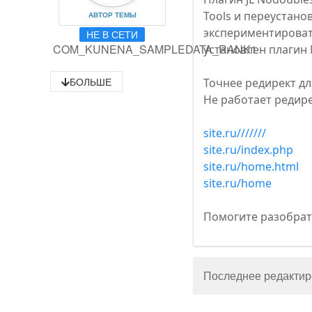
Tools и переустано
АВТОР ТЕМЫ
экспериментировать
НЕ В СЕТИ
COM_KUNENA_SAMPLEDATA_RANK1
установлен плагин
БОЛЬШЕ
Точнее редирект дл
Не работает редир
site.ru///////
site.ru/index.php
site.ru/home.html
site.ru/home
Помогите разобрать
Последнее редактиро