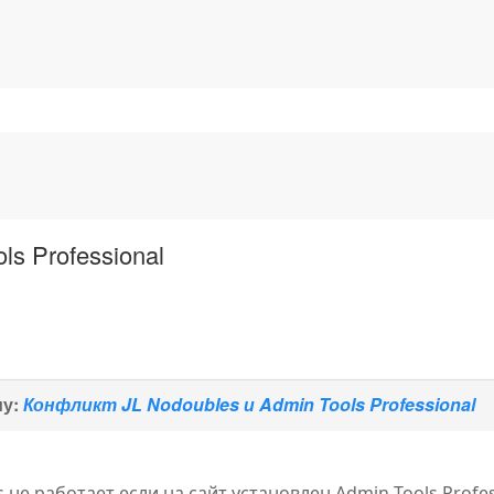
ls Professional
му:
Конфликт JL Nodoubles и Admin Tools Professional
 не работает если на сайт установлен Admin Tools Profe