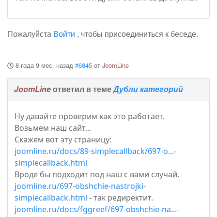
Пожалуйста
Войти
, чтобы присоединиться к беседе.
8 года 9 мес. назад
#6845
от
JoomLine
JoomLine
ответил в теме
Дубли категорий
Ну давайте проверим как это работает.
Возьмем наш сайт...
Скажем вот эту страницу:
joomline.ru/docs/89-simplecallback/697-o...-
simplecallback.html
Вроде бы подходит под наш с вами случай.
joomline.ru/697-obshchie-nastrojki-
simplecallback.html
- так редиректит.
joomline.ru/docs/fggreef/697-obshchie-na...-