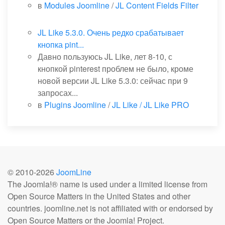
в
Modules Joomline
/
JL Content Fields Filter
JL Like 5.3.0. Очень редко срабатывает
кнопка pint...
Давно пользуюсь JL Like, лет 8-10, с
кнопкой pinterest проблем не было, кроме
новой версии JL Like 5.3.0: сейчас при 9
запросах...
в
Plugins Joomline
/
JL Like / JL Like PRO
© 2010-
2026
JoomLine
The Joomla!® name is used under a limited license from
Open Source Matters in the United States and other
countries. joomline.net is not affiliated with or endorsed by
Open Source Matters or the Joomla! Project.