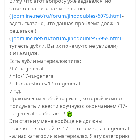
Вижу, что этот вопросу уже задавался, но
ответов на него так и не нашел.
(
joomline.net/ru/forum/jlnodoubles/6075.html
-
здесь сказано, что данная проблема должна
решаться )
(
joomline.net/ru/forum/jlnodoubles/5955.html
-
тут есть дубли, Вы их почему-то не увидели)
СИТУАЦИЯ:
Есть дубли материалов типа:
/17-ru-general
/info/17-ru-general
/info/questions/17-ru-general
и т.д.
Практически любой вариант, который можно
придумать и ввести вручную с окончанием /17-
ru-general - работает!!!
Эти статьи у меня вообще не должны
появляться на сайте. 17 - это номер, а ru-general
- алиас категории в материалах. Я эту категорию