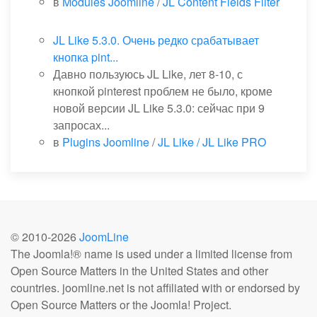
в
Modules Joomline
/
JL Content Fields Filter
JL Like 5.3.0. Очень редко срабатывает
кнопка pint...
Давно пользуюсь JL Like, лет 8-10, с
кнопкой pinterest проблем не было, кроме
новой версии JL Like 5.3.0: сейчас при 9
запросах...
в
Plugins Joomline
/
JL Like / JL Like PRO
© 2010-
2026
JoomLine
The Joomla!® name is used under a limited license from
Open Source Matters in the United States and other
countries. joomline.net is not affiliated with or endorsed by
Open Source Matters or the Joomla! Project.