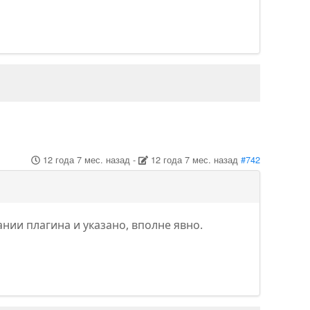
12 года 7 мес. назад
-
12 года 7 мес. назад
#742
ании плагина и указано, вполне явно.