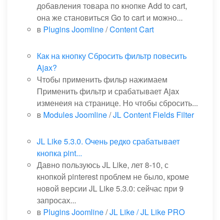
добавления товара по кнопке Add to cart,
она же становиться Go to cart и можно...
в
Plugins Joomline
/
Content Cart
Как на кнопку Сбросить фильтр повесить
Ajax?
Чтобы применить фильр нажимаем
Применить фильтр и срабатывает Ajax
изменеия на странице. Но чтобы сбросить...
в
Modules Joomline
/
JL Content Fields Filter
JL Like 5.3.0. Очень редко срабатывает
кнопка pint...
Давно пользуюсь JL Like, лет 8-10, с
кнопкой pinterest проблем не было, кроме
новой версии JL Like 5.3.0: сейчас при 9
запросах...
в
Plugins Joomline
/
JL Like / JL Like PRO