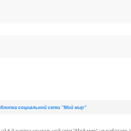
:
Кнопка социальной сети "Мой мир"
O v3.6.0 кнопка социальной сети "Мой мир" не работает. Jo