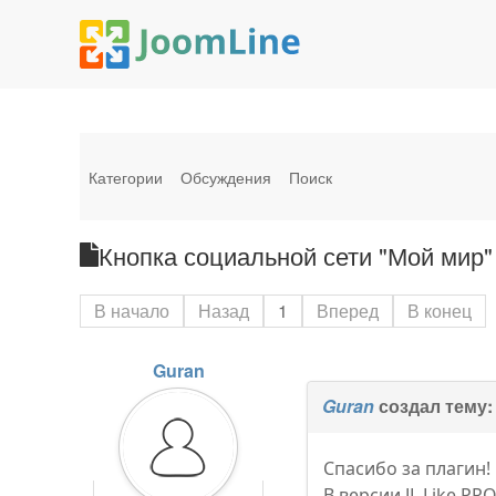
Категории
Обсуждения
Поиск
Кнопка социальной сети "Мой мир"
В начало
Назад
1
Вперед
В конец
Guran
Guran
создал тему
Спасибо за плагин!
В версии JL Like PR