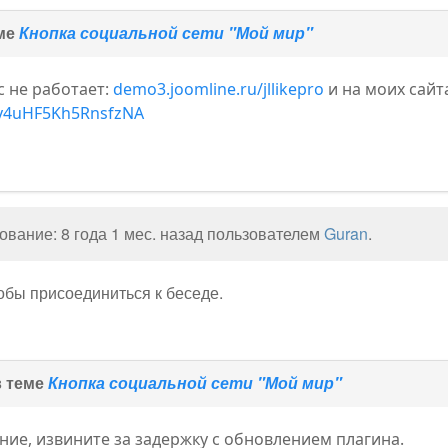
еме
Кнопка социальной сети "Мой мир"
с не работает:
demo3.joomline.ru/jllikepro
и на моих сайта
ty4uHF5Kh5RnsfzNA
вание: 8 года 1 мес. назад пользователем
Guran
.
тобы присоединиться к беседе.
в теме
Кнопка социальной сети "Мой мир"
ие, извините за задержку с обновлением плагина.