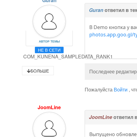
Guran
Guran
ответил в т
В Demo кнопка у ва
photos.app.goo.gl/
АВТОР ТЕМЫ
НЕ В СЕТИ
COM_KUNENA_SAMPLEDATA_RANK1
БОЛЬШЕ
Последнее редактиро
Пожалуйста
Войти
, ч
JoomLine
JoomLine
ответил 
Выпущено обновлен