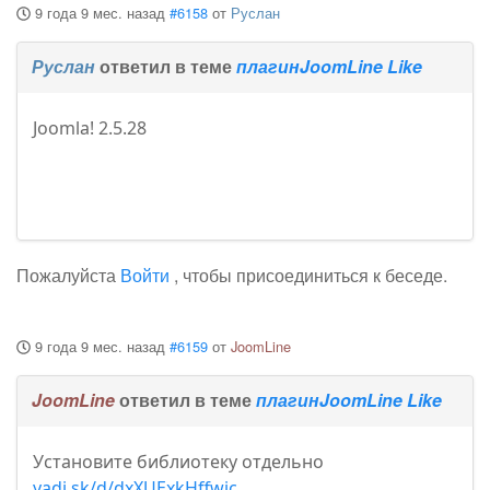
9 года 9 мес. назад
#6158
от
Руслан
Руслан
ответил в теме
плагинJoomLine Like
Joomla! 2.5.28
Пожалуйста
Войти
, чтобы присоединиться к беседе.
9 года 9 мес. назад
#6159
от
JoomLine
JoomLine
ответил в теме
плагинJoomLine Like
Установите библиотеку отдельно
yadi.sk/d/dxXUExkHffwic