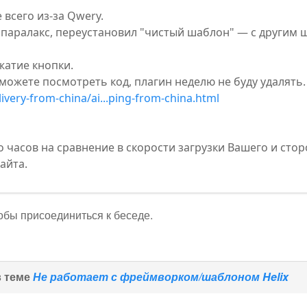
 всего из-за Qwery.
 паралакс, переустановил "чистый шаблон" — с другим
жатие кнопки.
 можете посмотреть код, плагин неделю не буду удалять.
livery-from-china/ai...ping-from-china.html
о часов на сравнение в скорости загрузки Вашего и ст
айта.
тобы присоединиться к беседе.
в теме
Не работает с фреймворком/шаблоном Helix