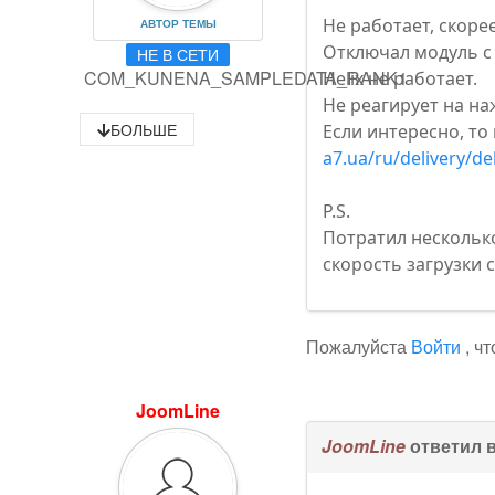
Не работает, скорее
АВТОР ТЕМЫ
Отключал модуль с
НЕ В СЕТИ
COM_KUNENA_SAMPLEDATA_RANK1
Helix не работает.
Не реагирует на на
БОЛЬШЕ
Если интересно, то
a7.ua/ru/delivery/de
P.S.
Потратил нескольк
скорость загрузки с
Пожалуйста
Войти
, ч
JoomLine
JoomLine
ответил 