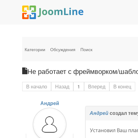
Категории
Обсуждения
Поиск
Не работает с фреймворком/шабло
В начало
Назад
1
Вперед
В конец
Андрей
Андрей
создал тем
Установил Ваш пла