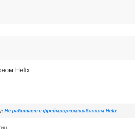
ном Helix
у:
Не работает с фреймворком/шаблоном Helix
гин.