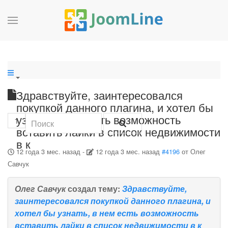
Здравствуйте, заинтересовался
покупкой данного плагина, и хотел бы
узнать, в нем есть возможность
1
вставить лайки в список недвижимости
в к
12 года 3 мес. назад
-
12 года 3 мес. назад
#4196
от
Олег
Савчук
Олег Савчук
создал тему:
Здравствуйте,
заинтересовался покупкой данного плагина, и
хотел бы узнать, в нем есть возможность
вставить лайки в список недвижимости в к