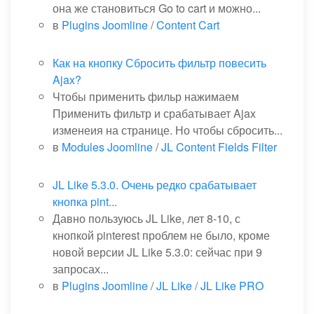
она же становиться Go to cart и можно...
в
Plugins Joomline
/
Content Cart
Как на кнопку Сбросить фильтр повесить
Ajax?
Чтобы применить фильр нажимаем
Применить фильтр и срабатывает Ajax
изменеия на странице. Но чтобы сбросить...
в
Modules Joomline
/
JL Content Fields Filter
JL Like 5.3.0. Очень редко срабатывает
кнопка pint...
Давно пользуюсь JL Like, лет 8-10, с
кнопкой pinterest проблем не было, кроме
новой версии JL Like 5.3.0: сейчас при 9
запросах...
в
Plugins Joomline
/
JL Like / JL Like PRO