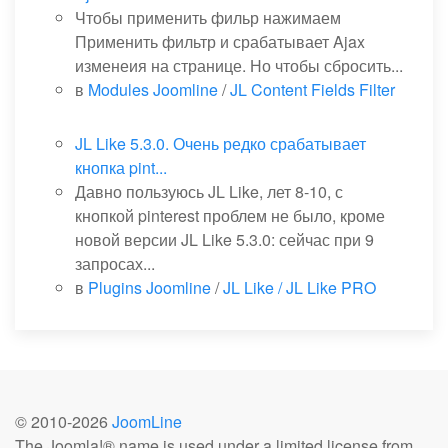
Чтобы применить фильр нажимаем
Применить фильтр и срабатывает Ajax
изменеия на странице. Но чтобы сбросить...
в
Modules Joomline
/
JL Content Fields Filter
JL Like 5.3.0. Очень редко срабатывает
кнопка pint...
Давно пользуюсь JL Like, лет 8-10, с
кнопкой pinterest проблем не было, кроме
новой версии JL Like 5.3.0: сейчас при 9
запросах...
в
Plugins Joomline
/
JL Like / JL Like PRO
© 2010-
2026
JoomLine
The Joomla!® name is used under a limited license from