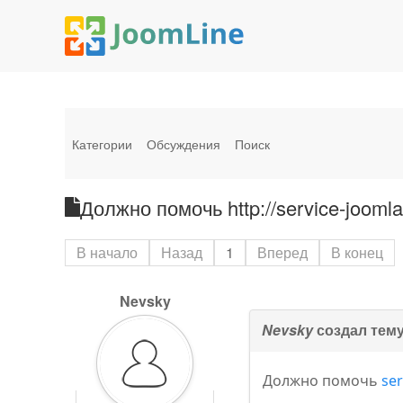
Категории
Обсуждения
Поиск
Должно помочь http://service-joomla
В начало
Назад
1
Вперед
В конец
Nevsky
Nevsky
создал тем
Должно помочь
ser