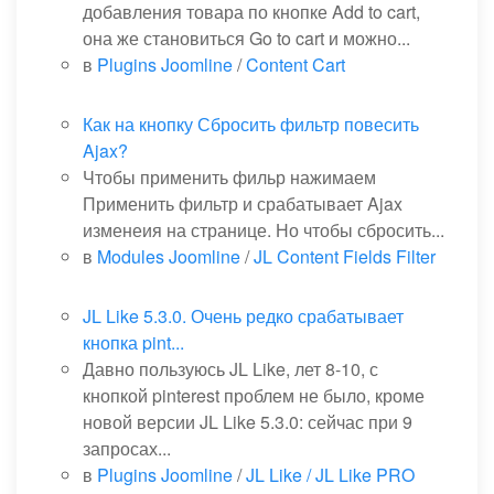
добавления товара по кнопке Add to cart,
она же становиться Go to cart и можно...
в
Plugins Joomline
/
Content Cart
Как на кнопку Сбросить фильтр повесить
Ajax?
Чтобы применить фильр нажимаем
Применить фильтр и срабатывает Ajax
изменеия на странице. Но чтобы сбросить...
в
Modules Joomline
/
JL Content Fields Filter
JL Like 5.3.0. Очень редко срабатывает
кнопка pint...
Давно пользуюсь JL Like, лет 8-10, с
кнопкой pinterest проблем не было, кроме
новой версии JL Like 5.3.0: сейчас при 9
запросах...
в
Plugins Joomline
/
JL Like / JL Like PRO