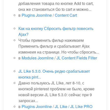
добавления товара по кнопке Add to cart,
она же становиться Go to cart и можно...
в
Plugins Joomline
/
Content Cart
Как на кнопку Сбросить фильтр повесить
Ajax?
Чтобы применить фильр нажимаем
Применить фильтр и срабатывает Ajax
изменеия на странице. Но чтобы сбросить...
в
Modules Joomline
/
JL Content Fields Filter
JL Like 5.3.0. Очень редко срабатывает
кнопка pint...
Давно пользуюсь JL Like, лет 8-10, с
кнопкой pinterest проблем не было, кроме
новой версии JL Like 5.3.0: сейчас при 9
запросах...
в
Plugins Joomline
/
JL Like / JL Like PRO