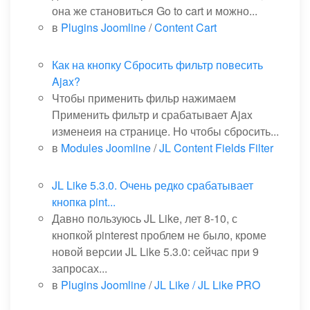
она же становиться Go to cart и можно...
в
Plugins Joomline
/
Content Cart
Как на кнопку Сбросить фильтр повесить
Ajax?
Чтобы применить фильр нажимаем
Применить фильтр и срабатывает Ajax
изменеия на странице. Но чтобы сбросить...
в
Modules Joomline
/
JL Content Fields Filter
JL Like 5.3.0. Очень редко срабатывает
кнопка pint...
Давно пользуюсь JL Like, лет 8-10, с
кнопкой pinterest проблем не было, кроме
новой версии JL Like 5.3.0: сейчас при 9
запросах...
в
Plugins Joomline
/
JL Like / JL Like PRO