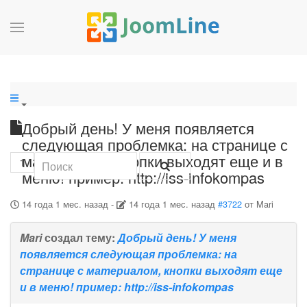
Добрый день! У меня появляется
следующая проблемка: на странице с
материалом, кнопки выходят еще и в
1
меню! пример: http://iss-infokompas
14 года 1 мес. назад
-
14 года 1 мес. назад
#3722
от
Mari
Mari
создал тему:
Добрый день! У меня
появляется следующая проблемка: на
странице с материалом, кнопки выходят еще
и в меню! пример: http://iss-infokompas