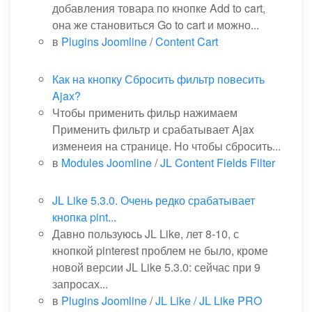
добавления товара по кнопке Add to cart,
она же становиться Go to cart и можно...
в
Plugins Joomline
/
Content Cart
Как на кнопку Сбросить фильтр повесить
Ajax?
Чтобы применить фильр нажимаем
Применить фильтр и срабатывает Ajax
изменеия на странице. Но чтобы сбросить...
в
Modules Joomline
/
JL Content Fields Filter
JL Like 5.3.0. Очень редко срабатывает
кнопка pint...
Давно пользуюсь JL Like, лет 8-10, с
кнопкой pinterest проблем не было, кроме
новой версии JL Like 5.3.0: сейчас при 9
запросах...
в
Plugins Joomline
/
JL Like / JL Like PRO